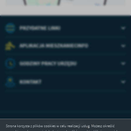
PRZYDATNE LINKI
APLIKACJA MIESZKANIECINFO
GODZINY PRACY URZĘDU
KONTAKT
Odwiedzin: 175641
Strona korzysta z plików cookies w celu realizacji usług. Możesz określić