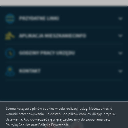
PRZYDATNE LINKI
APLIKACJA MIESZKANIECINFO
GODZINY PRACY URZĘDU
KONTAKT
Strona korzysta z plików cookies w celu realizacji usług. Możesz określić
Odwiedzin: 175618
warunki przechowywania lub dostępu do plików cookies klikając przycisk
Ustawienia. Aby dowiedzieć się więcej zachęcamy do zapoznania się z
ZAPISZ WYBRANE
Polityką Cookies oraz Polityką Prywatności.